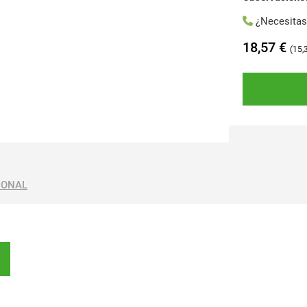
¿Necesita
18,57
€
15,
IONAL