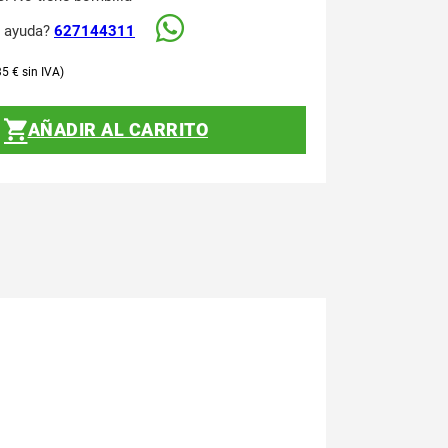
s ayuda?
627144311
35
€
AÑADIR AL CARRITO