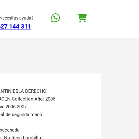
Necesitas ayuda?
627 144 311
 ANTINIEBLA DERECHO
ROEN Collection Año: 2006
ón
: 2006 2007
rial de segunda mano
lmacenada
s
: No tiene bombilla