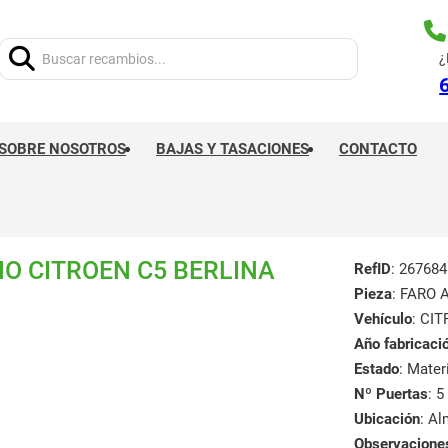
Buscar:
¿
SOBRE NOSOTROS
BAJAS Y TASACIONES
CONTACTO
O CITROEN C5 BERLINA
RefID
: 267684
Pieza
: FARO
Vehículo
: CIT
Año fabricaci
Estado
: Mate
Nº Puertas
: 5
Ubicación
: A
Observacione