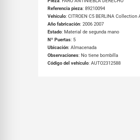
Pieza
: FARO ANTINIEBLA DERECHO
Referencia pieza
: 89210094
Vehículo
: CITROEN C5 BERLINA Collection 
Año fabricación
: 2006 2007
Estado
: Material de segunda mano
Nº Puertas
: 5
Ubicación
: Almacenada
Observaciones
: No tiene bombilla
Código del vehículo
: AUTO2312588