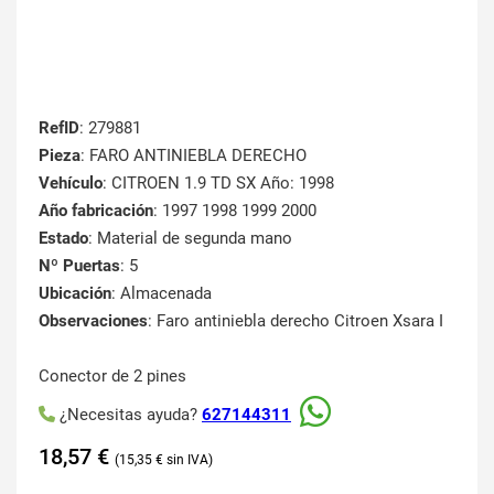
RefID
: 279881
Pieza
: FARO ANTINIEBLA DERECHO
Vehículo
: CITROEN 1.9 TD SX Año: 1998
Año fabricación
: 1997 1998 1999 2000
Estado
: Material de segunda mano
Nº Puertas
: 5
Ubicación
: Almacenada
Observaciones
: Faro antiniebla derecho Citroen Xsara I
Conector de 2 pines
¿Necesitas ayuda?
627144311
18,57
€
15,35
€