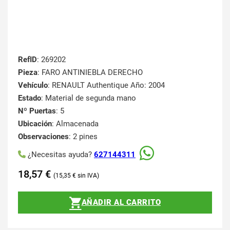
RefID
: 269202
Pieza
: FARO ANTINIEBLA DERECHO
Vehículo
: RENAULT Authentique Año: 2004
Estado
: Material de segunda mano
Nº Puertas
: 5
Ubicación
: Almacenada
Observaciones
: 2 pines
¿Necesitas ayuda?
627144311
18,57
€
15,35
€
AÑADIR AL CARRITO