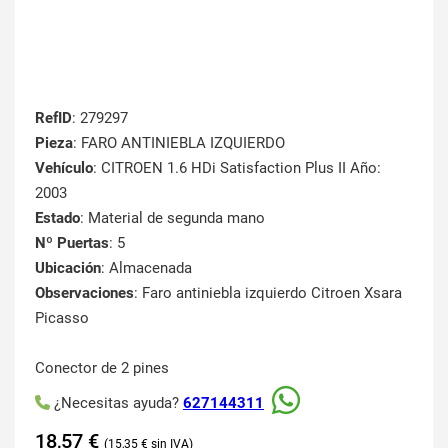
RefID
: 279297
Pieza
: FARO ANTINIEBLA IZQUIERDO
Vehículo
: CITROEN 1.6 HDi Satisfaction Plus II Año:
2003
Estado
: Material de segunda mano
Nº Puertas
: 5
Ubicación
: Almacenada
Observaciones
: Faro antiniebla izquierdo Citroen Xsara
Picasso
Conector de 2 pines
¿Necesitas ayuda?
627144311
18,57
€
15,35
€