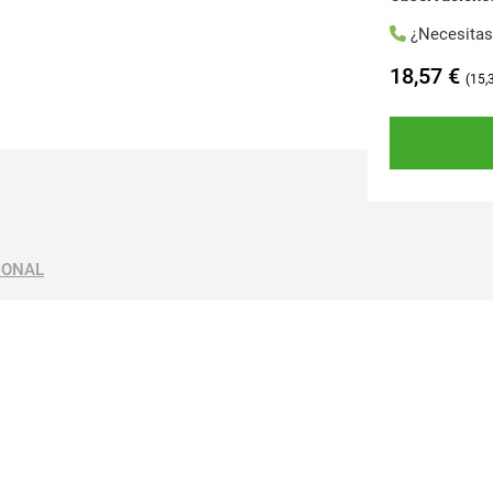
¿Necesita
18,57
€
15,
IONAL