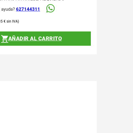
s ayuda?
627144311
35
€
AÑADIR AL CARRITO