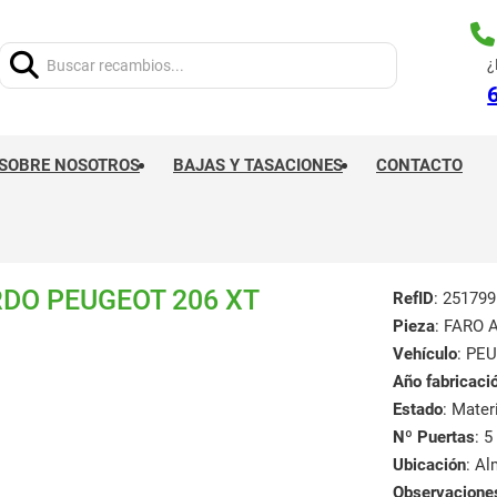
Buscar:
¿
SOBRE NOSOTROS
BAJAS Y TASACIONES
CONTACTO
RDO PEUGEOT 206 XT
RefID
: 251799
Pieza
: FARO 
Vehículo
: PE
Año fabricaci
Estado
: Mate
Nº Puertas
: 5
Ubicación
: A
Observacione