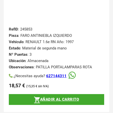
RefID
: 245853
Pieza
: FARO ANTINIEBLA IZQUIERDO
Vehículo
: RENAULT 1.6e RN Año: 1997
Estado
: Material de segunda mano
Nº Puertas
: 3
Ubicación
: Almacenada
Observaciones
: PATILLA PORTALAMPARAS ROTA
¿Necesitas ayuda?
627144311
18,57
€
15,35
€
AÑADIR AL CARRITO