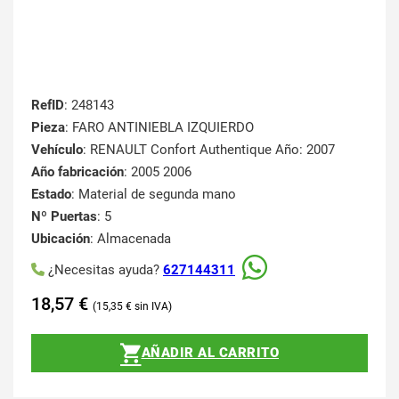
RefID
: 248143
Pieza
: FARO ANTINIEBLA IZQUIERDO
Vehículo
: RENAULT Confort Authentique Año: 2007
Año fabricación
: 2005 2006
Estado
: Material de segunda mano
Nº Puertas
: 5
Ubicación
: Almacenada
¿Necesitas ayuda?
627144311
18,57
€
15,35
€
AÑADIR AL CARRITO