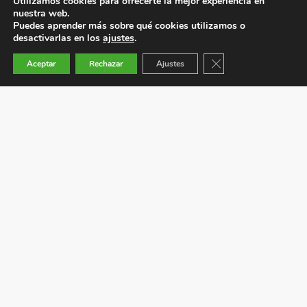
Utilizamos cookies para ofrecerte la mejor experiencia en
nuestra web.
Puedes aprender más sobre qué cookies utilizamos o
desactivarlas en los
ajustes
.
Cerrar el banner de co
Aceptar
Rechazar
Ajustes