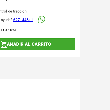
trol de tracción
s ayuda?
627144311
21
€
AÑADIR AL CARRITO