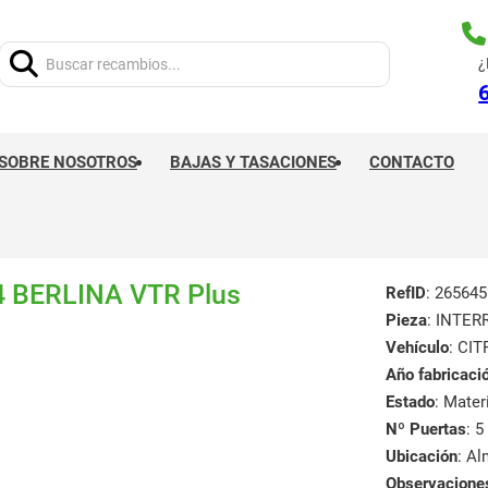
Buscar:
¿
SOBRE NOSOTROS
BAJAS Y TASACIONES
CONTACTO
 BERLINA VTR Plus
RefID
: 265645
Pieza
: INTE
Vehículo
: CI
Año fabricaci
Estado
: Mate
Nº Puertas
: 5
Ubicación
: A
Observacione