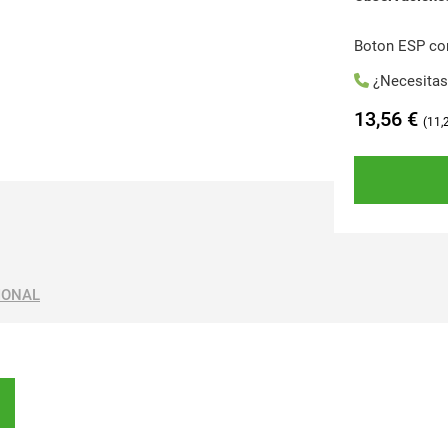
Boton ESP con
¿Necesita
13,56
€
11,
IONAL