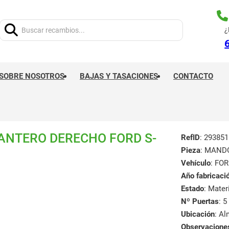
Buscar:
¿
SOBRE NOSOTROS
BAJAS Y TASACIONES
CONTACTO
NTERO DERECHO FORD S-
RefID
: 293851
Pieza
: MAND
Vehículo
: FOR
Año fabricaci
Estado
: Mate
Nº Puertas
: 5
Ubicación
: A
Observacione