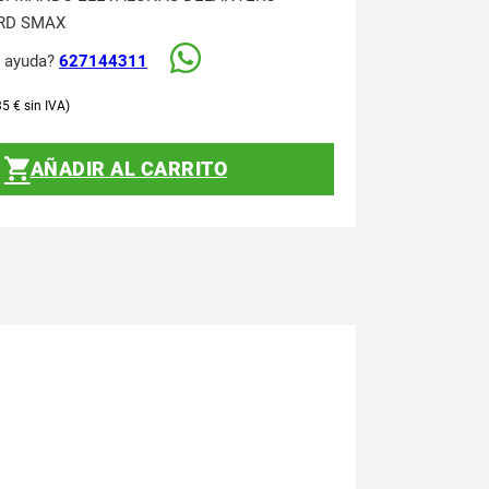
RD SMAX
s ayuda?
627144311
35
€
AÑADIR AL CARRITO