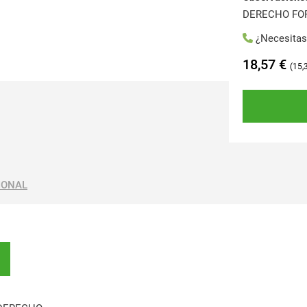
DERECHO FO
¿Necesita
18,57
€
15,
IONAL