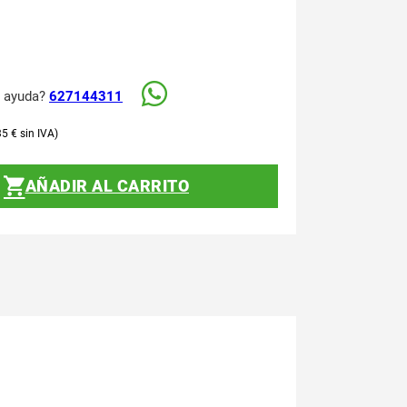
s ayuda?
627144311
35
€
AÑADIR AL CARRITO