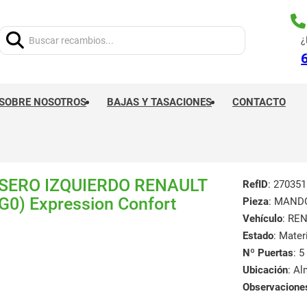
Buscar:
¿
SOBRE NOSOTROS
BAJAS Y TASACIONES
CONTACTO
ERO IZQUIERDO RENAULT
RefID
: 270351
0) Expression Confort
Pieza
: MAND
Vehículo
: RE
Estado
: Mate
Nº Puertas
: 5
Ubicación
: A
Observacione