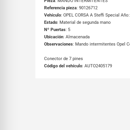
Pieza
: MANDO INTERMITENTES
Referencia pieza
: 90126712
Vehículo
: OPEL CORSA A Steffi Special Año:
Estado
: Material de segunda mano
Nº Puertas
: 5
Ubicación
: Almacenada
Observaciones
: Mando intermitentes Opel C
Conector de 7 pines
Código del vehículo
: AUTO2405179