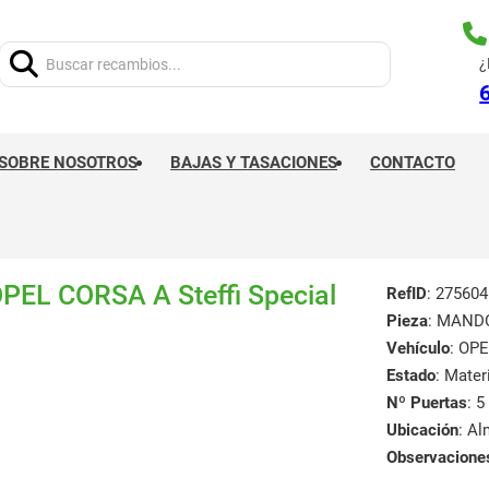
Buscar:
¿
SOBRE NOSOTROS
BAJAS Y TASACIONES
CONTACTO
L CORSA A Steffi Special
RefID
: 275604
Pieza
: MAND
Vehículo
: OPE
Estado
: Mate
Nº Puertas
: 5
Ubicación
: A
Observacione