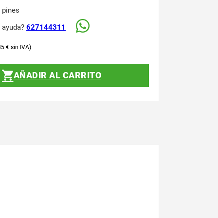
 pines
s ayuda?
627144311
35
€
AÑADIR AL CARRITO