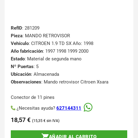
RefID
: 281209
Pieza
: MANDO RETROVISOR
Vehículo
: CITROEN 1.9 TD SX Año: 1998
Año fabricación
: 1997 1998 1999 2000
Estado
: Material de segunda mano
Nº Puertas
: 5
Ubicación
: Almacenada
Observaciones
: Mando retrovisor Citroen Xsara
Conector de 11 pines
¿Necesitas ayuda?
627144311
18,57
€
15,35
€
AÑADIR AL CARRITO