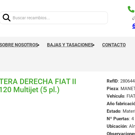
Buscar:
¿
SOBRE NOSOTROS
BAJAS Y TASACIONES
CONTACTO
ERA DERECHA FIAT II
RefID
: 280644
 Multijet (5 pl.)
Pieza
: MANE
Vehículo
: FIA
Año fabricaci
Estado
: Mate
Nº Puertas
: 4
Ubicación
: A
Observacione