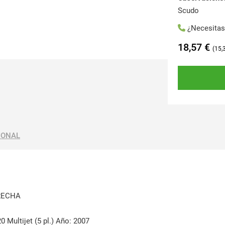
Scudo
¿Necesita
18,57
€
15,
IONAL
RECHA
 Multijet (5 pl.) Año: 2007