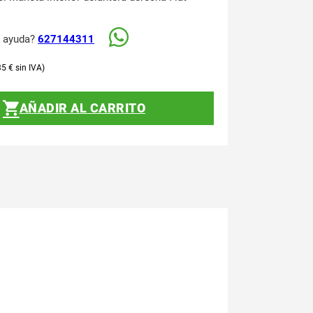
s ayuda?
627144311
35
€
AÑADIR AL CARRITO