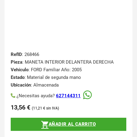
RefID
: 268466
Pieza
: MANETA INTERIOR DELANTERA DERECHA
Vehículo
: FORD Familiar Año: 2005
Estado
: Material de segunda mano
Ubicación
: Almacenada
¿Necesitas ayuda?
627144311
13,56
€
11,21
€
AÑADIR AL CARRITO