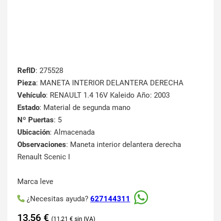
RefID
: 275528
Pieza
: MANETA INTERIOR DELANTERA DERECHA
Vehículo
: RENAULT 1.4 16V Kaleido Año: 2003
Estado
: Material de segunda mano
Nº Puertas
: 5
Ubicación
: Almacenada
Observaciones
: Maneta interior delantera derecha
Renault Scenic I
Marca leve
¿Necesitas ayuda?
627144311
13,56
€
11,21
€