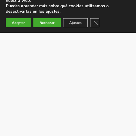
nuestra web.
Puedes aprender más sobre qué cookies utilizamos o
desactivarlas en los
ajustes
.
Cerrar el banner de co
Aceptar
Rechazar
Ajustes