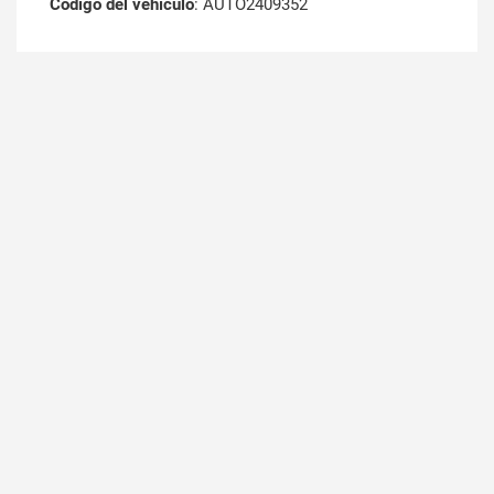
Código del vehículo
: AUTO2409352