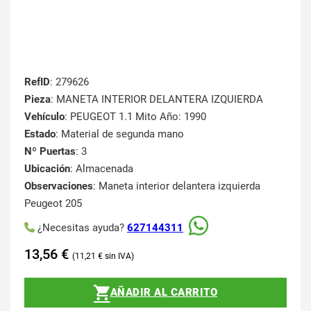
RefID
: 279626
Pieza
: MANETA INTERIOR DELANTERA IZQUIERDA
Vehículo
: PEUGEOT 1.1 Mito Año: 1990
Estado
: Material de segunda mano
Nº Puertas
: 3
Ubicación
: Almacenada
Observaciones
: Maneta interior delantera izquierda
Peugeot 205
¿Necesitas ayuda?
627144311
13,56
€
11,21
€
AÑADIR AL CARRITO