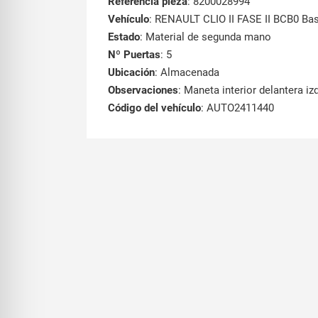
Referencia pieza
: 8200028994
Vehículo
: RENAULT CLIO II FASE II BCB0 Ba
Estado
: Material de segunda mano
Nº Puertas
: 5
Ubicación
: Almacenada
Observaciones
: Maneta interior delantera iz
Código del vehículo
: AUTO2411440