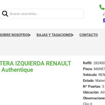
Buscar:
¿
SOBRE NOSOTROS
BAJAS Y TASACIONES
CONTACTO
TERA IZQUIERDA RENAULT
RefID
: 282450
e Authentique
Pieza
: MANE
Vehículo
: RE
Estado
: Mate
Nº Puertas
: 5
Ubicación
: A
Observacione
Clio II