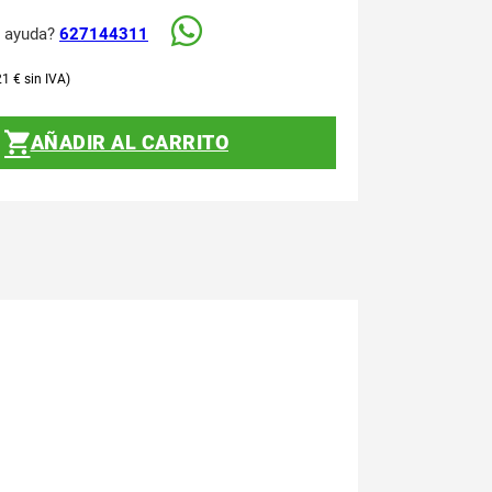
s ayuda?
627144311
21
€
AÑADIR AL CARRITO