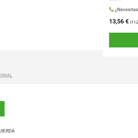
¿Necesita
13,56
€
11,
IONAL
UIERDA