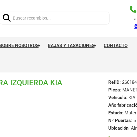
Buscar:
¿
SOBRE NOSOTROS
BAJAS Y TASACIONES
CONTACTO
A IZQUIERDA KIA
RefID
: 266184
Pieza
: MANE
Vehículo
: KIA
Año fabricaci
Estado
: Mate
Nº Puertas
: 5
Ubicación
: A