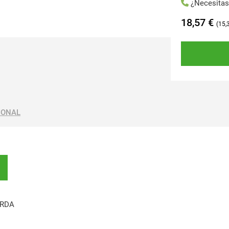
¿Necesita
18,57
€
15,
IONAL
ERDA