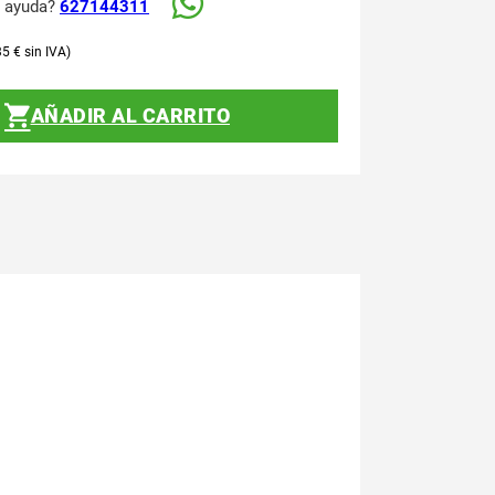
s ayuda?
627144311
35
€
AÑADIR AL CARRITO