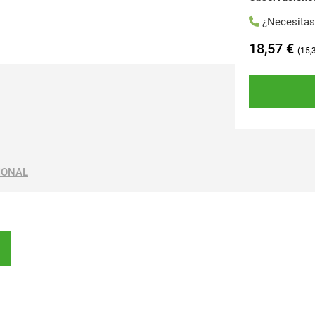
¿Necesita
18,57
€
15,
IONAL