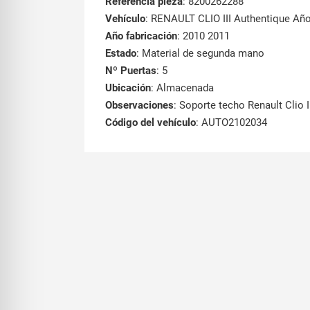
Referencia pieza
: 8200262288
Vehículo
: RENAULT CLIO III Authentique Año
Año fabricación
: 2010 2011
Estado
: Material de segunda mano
Nº Puertas
: 5
Ubicación
: Almacenada
Observaciones
: Soporte techo Renault Clio I
Código del vehículo
: AUTO2102034