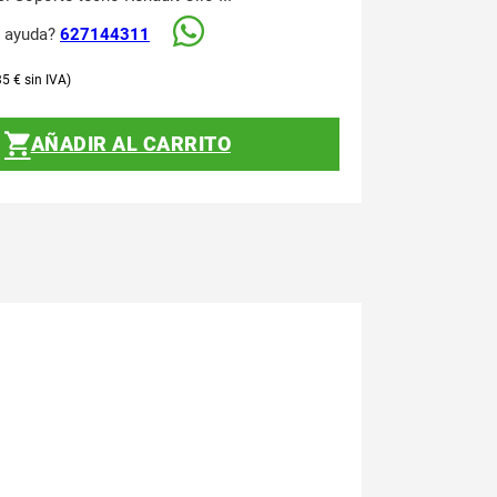
s ayuda?
627144311
35
€
AÑADIR AL CARRITO