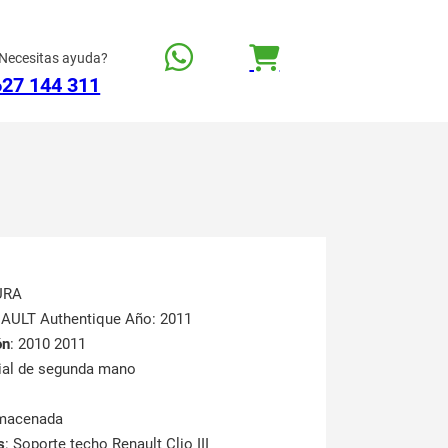
Necesitas ayuda?
627 144 311
URA
NAULT Authentique Año: 2011
ón
: 2010 2011
rial de segunda mano
lmacenada
s
: Soporte techo Renault Clio III