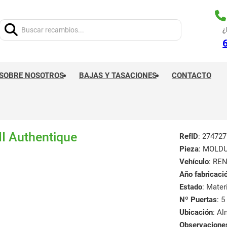
Buscar:
¿
SOBRE NOSOTROS
BAJAS Y TASACIONES
CONTACTO
 Authentique
RefID
: 274727
Pieza
: MOLD
Vehículo
: RE
Año fabricaci
Estado
: Mate
Nº Puertas
: 5
Ubicación
: A
Observacione