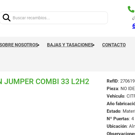
Buscar:
¿
SOBRE NOSOTROS
BAJAS Y TASACIONES
CONTACTO
N JUMPER COMBI 33 L2H2
RefID
: 270619
Pieza
: NO ID
Vehículo
: CI
Año fabricaci
Estado
: Mate
Nº Puertas
: 4
Ubicación
: A
Observacione