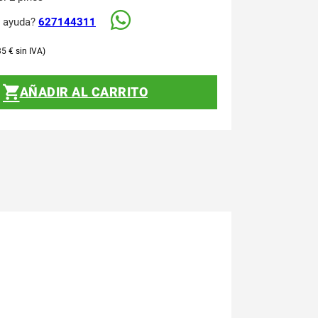
s ayuda?
627144311
35
€
AÑADIR AL CARRITO