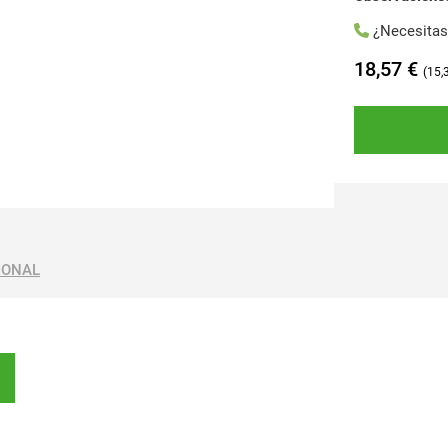
¿Necesita
18,57
€
15,
IONAL