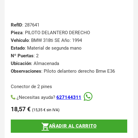
RefID
: 287641
Pieza
: PILOTO DELANTERO DERECHO
Vehículo
: BMW 318ti SE Año: 1994
Estado
: Material de segunda mano
Nº Puertas
: 2
Ubicación
: Almacenada
Observaciones
: Piloto delantero derecho Bmw E36
Conector de 2 pines
¿Necesitas ayuda?
627144311
18,57
€
15,35
€
AÑADIR AL CARRITO