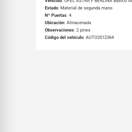
Vehículo
: OPEL ASTRA F BERLINA Básico A
Estado
: Material de segunda mano
Nº Puertas
: 4
Ubicación
: Almacenada
Observaciones
: 2 pines
Código del vehículo
: AUTO2012364