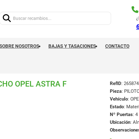
Buscar:
¿
SOBRE NOSOTROS
BAJAS Y TASACIONES
CONTACTO
CHO OPEL ASTRA F
RefID
: 265874
Pieza
: PILO
Vehículo
: OPE
Estado
: Mate
Nº Puertas
: 4
Ubicación
: A
Observacione