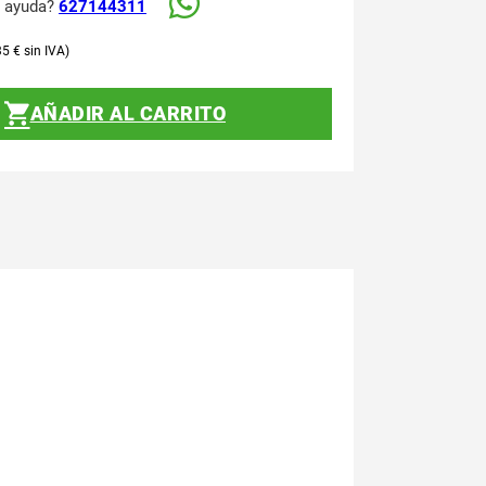
s ayuda?
627144311
35
€
AÑADIR AL CARRITO