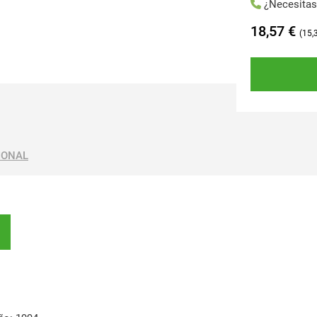
¿Necesita
18,57
€
15,
IONAL