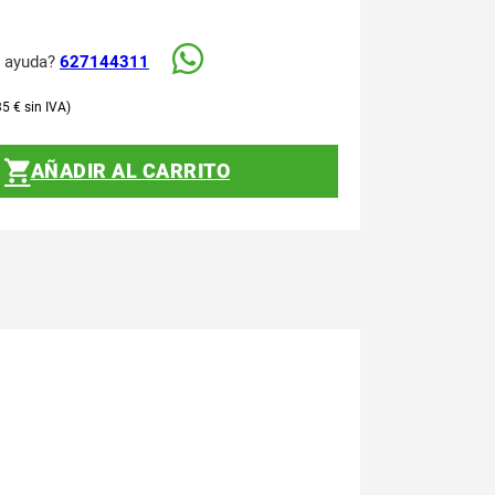
s ayuda?
627144311
35
€
AÑADIR AL CARRITO