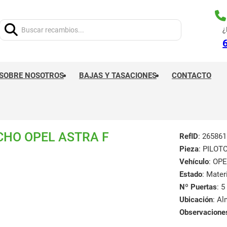
Buscar:
¿
SOBRE NOSOTROS
BAJAS Y TASACIONES
CONTACTO
CHO OPEL ASTRA F
RefID
: 265861
Pieza
: PILO
Vehículo
: OP
Estado
: Mate
Nº Puertas
: 5
Ubicación
: A
Observacione