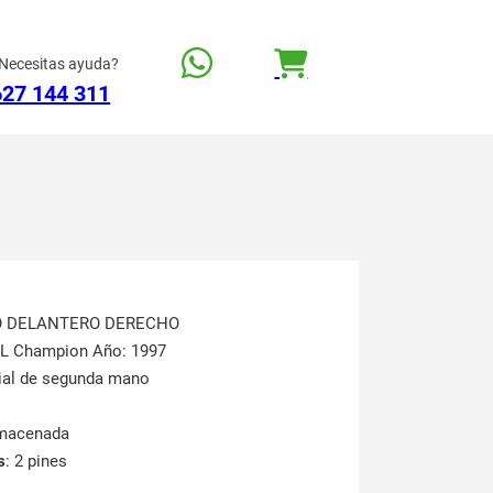
Necesitas ayuda?
627 144 311
TO DELANTERO DERECHO
EL Champion Año: 1997
rial de segunda mano
lmacenada
s
: 2 pines