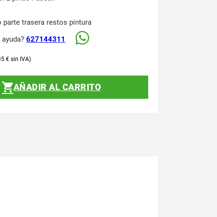
 parte trasera restos pintura
s ayuda?
627144311
35
€
AÑADIR AL CARRITO