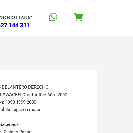
Necesitas ayuda?
627 144 311
TO DELANTERO DERECHO
LKSWAGEN Comfortline Año: 2000
ón
: 1998 1999 2000
rial de segunda mano
lmacenada
s
: 2 pines Passat