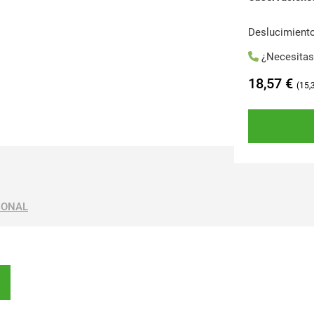
Deslucimiento
¿Necesita
18,57
€
15,
IONAL