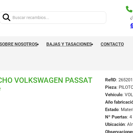
Buscar:
¿
SOBRE NOSOTROS
BAJAS Y TASACIONES
CONTACTO
ECHO VOLKSWAGEN PASSAT
RefID
: 265201
e
Pieza
: PILO
Vehículo
: VO
Año fabricaci
Estado
: Mate
Nº Puertas
: 4
Ubicación
: A
Observacione