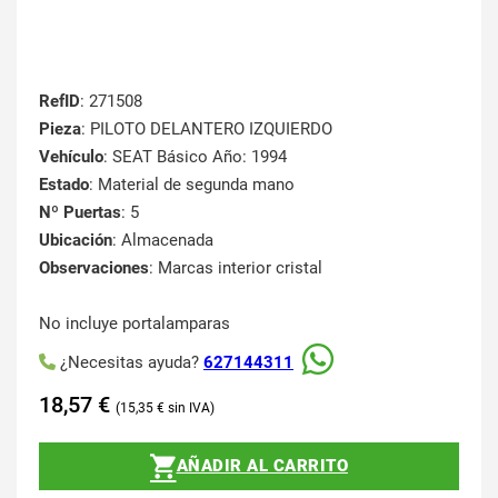
RefID
: 271508
Pieza
: PILOTO DELANTERO IZQUIERDO
Vehículo
: SEAT Básico Año: 1994
Estado
: Material de segunda mano
Nº Puertas
: 5
Ubicación
: Almacenada
Observaciones
: Marcas interior cristal
No incluye portalamparas
¿Necesitas ayuda?
627144311
18,57
€
15,35
€
AÑADIR AL CARRITO