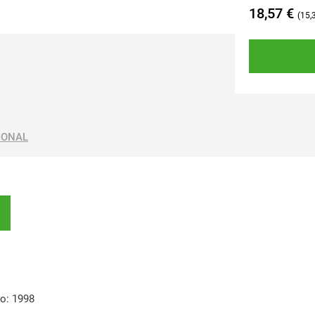
18,57
€
15,
IONAL
ño: 1998