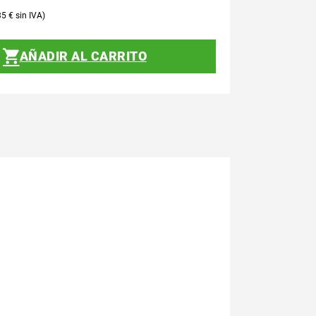
35
€
AÑADIR AL CARRITO