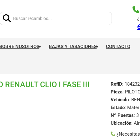
Buscar:
¿
SOBRE NOSOTROS
BAJAS Y TASACIONES
CONTACTO
RENAULT CLIO I FASE III
RefID
: 184232
Pieza
: PILO
Vehículo
: RE
Estado
: Mate
Nº Puertas
: 3
Ubicación
: A
¿Necesita