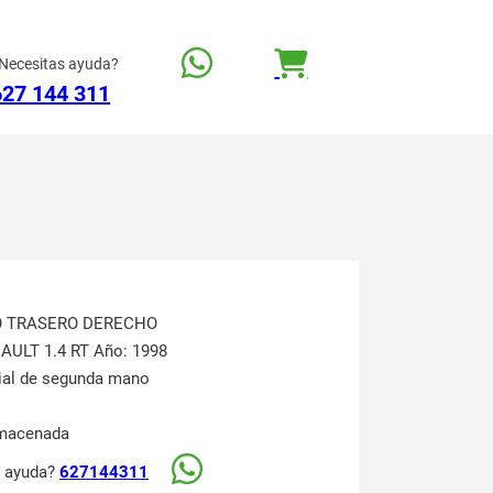
Necesitas ayuda?
627 144 311
TO TRASERO DERECHO
NAULT 1.4 RT Año: 1998
rial de segunda mano
lmacenada
s ayuda?
627144311