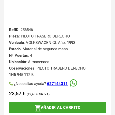
RefID
: 256546
Pieza
: PILOTO TRASERO DERECHO
Vehículo
: VOLKSWAGEN GL Año: 1993
Estado
: Material de segunda mano
Nº Puertas
: 4
Ubicación
: Almacenada
Observaciones
: PILOTO TRASERO DERECHO
1H5 945 112 B
¿Necesitas ayuda?
627144311
23,57
€
19,48
€
AÑADIR AL CARRITO