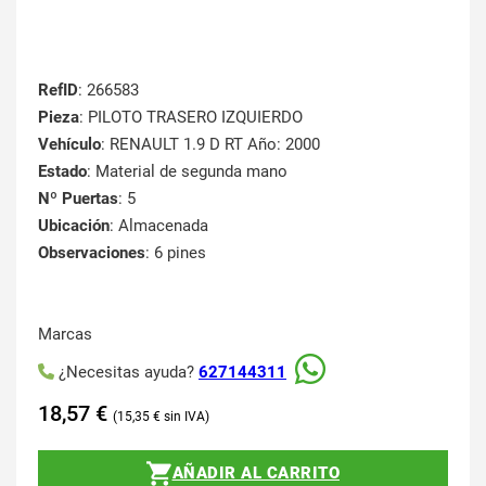
RefID
: 266583
Pieza
: PILOTO TRASERO IZQUIERDO
Vehículo
: RENAULT 1.9 D RT Año: 2000
Estado
: Material de segunda mano
Nº Puertas
: 5
Ubicación
: Almacenada
Observaciones
: 6 pines
Marcas
¿Necesitas ayuda?
627144311
18,57
€
15,35
€
AÑADIR AL CARRITO