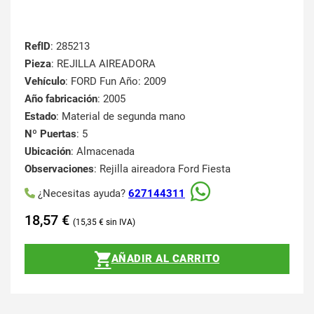
RefID
: 285213
Pieza
: REJILLA AIREADORA
Vehículo
: FORD Fun Año: 2009
Año fabricación
: 2005
Estado
: Material de segunda mano
Nº Puertas
: 5
Ubicación
: Almacenada
Observaciones
: Rejilla aireadora Ford Fiesta
¿Necesitas ayuda?
627144311
18,57
€
15,35
€
AÑADIR AL CARRITO