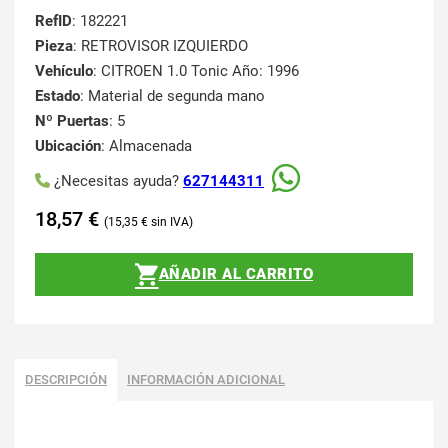
RefID
: 182221
Pieza
: RETROVISOR IZQUIERDO
Vehículo
: CITROEN 1.0 Tonic Año: 1996
Estado
: Material de segunda mano
Nº Puertas
: 5
Ubicación
: Almacenada
¿Necesitas ayuda?
627144311
18,57
€
15,35
€
AÑADIR AL CARRITO
DESCRIPCIÓN
INFORMACIÓN ADICIONAL