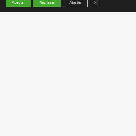
Cerrar el banner de co
Aceptar
Rechazar
Ajustes
Camino Valdeinfantes S/N 49192 Roales (Zamora)