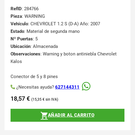
RefID
: 284766
Pieza
: WARNING
Vehículo
: CHEVROLET 1.2 S (D-A) Año: 2007
Estado
: Material de segunda mano
Nº Puertas
: 5
Ubicación
: Almacenada
Observaciones
: Warning y boton antiniebla Chevrolet
Kalos
Conector de 5 y 8 pines
¿Necesitas ayuda?
627144311
18,57
€
15,35
€
AÑADIR AL CARRITO